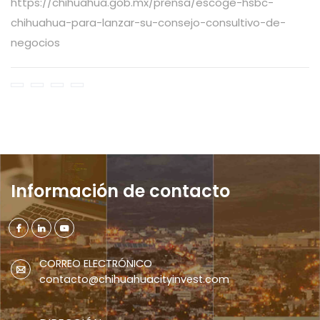
https://chihuahua.gob.mx/prensa/escoge-hsbc-
chihuahua-para-lanzar-su-consejo-consultivo-de-
Información de contacto
CORREO ELECTRÓNICO
contacto@chihuahuacityinvest.com